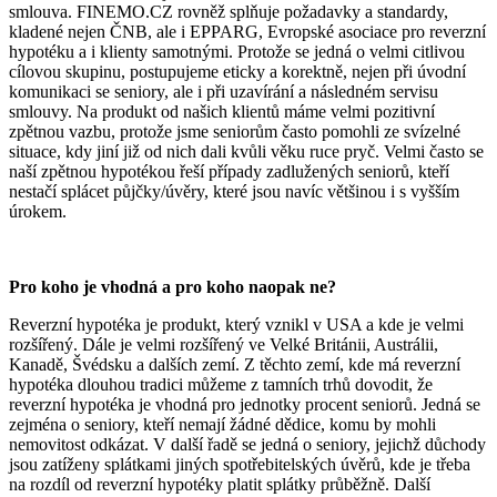
smlouva. FINEMO.CZ rovněž splňuje požadavky a standardy,
kladené nejen ČNB, ale i EPPARG, Evropské asociace pro reverzní
hypotéku a i klienty samotnými. Protože se jedná o velmi citlivou
cílovou skupinu, postupujeme eticky a korektně, nejen při úvodní
komunikaci se seniory, ale i při uzavírání a následném servisu
smlouvy. Na produkt od našich klientů máme velmi pozitivní
zpětnou vazbu, protože jsme seniorům často pomohli ze svízelné
situace, kdy jiní již od nich dali kvůli věku ruce pryč. Velmi často se
naší zpětnou hypotékou řeší případy zadlužených seniorů, kteří
nestačí splácet půjčky/úvěry, které jsou navíc většinou i s vyšším
úrokem.
Pro koho je vhodná a pro koho naopak ne?
Reverzní hypotéka je produkt, který vznikl v USA a kde je velmi
rozšířený. Dále je velmi rozšířený ve Velké Británii, Austrálii,
Kanadě, Švédsku a dalších zemí. Z těchto zemí, kde má reverzní
hypotéka dlouhou tradici můžeme z tamních trhů dovodit, že
reverzní hypotéka je vhodná pro jednotky procent seniorů. Jedná se
zejména o seniory, kteří nemají žádné dědice, komu by mohli
nemovitost odkázat. V další řadě se jedná o seniory, jejichž důchody
jsou zatíženy splátkami jiných spotřebitelských úvěrů, kde je třeba
na rozdíl od reverzní hypotéky platit splátky průběžně. Další