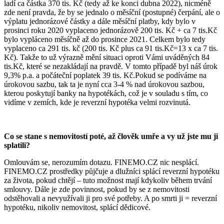
ladí ca částka 370 tis. Kč (tedy až ke konci dubna 2022), nicméně
zde není pravda, že by se jednalo o měsíční (postupné) čerpání, ale o
výplatu jednorázové částky a dále měsíční platby, kdy bylo v
prosinci roku 2020 vyplaceno jednorázově 200 tis. Kč + ca 7 tis.Kč
bylo vypláceno měsíčně až do prosince 2021. Celkem bylo tedy
vyplaceno ca 291 tis. kč (200 tis. Kč plus ca 91 tis.Kč=13 x ca 7 tis.
Kč). Takže to už výrazně mění situaci oproti Vámi uváděných 84
tis.Kč, které se nezakládají na pravdě. V tomto případě byl náš úrok
9,3% p.a. a počáteční poplatek 39 tis. Kč.Pokud se podíváme na
úrokovou sazbu, tak ta je nyní cca 3-4 % nad úrokovou sazbou,
kterou poskytují banky na hypotékách, což je v souladu s tím, co
vidíme v zemích, kde je reverzní hypotéka velmi rozvinutá.
Co se stane s nemovitostí poté, až člověk umře a vy už jste mu ji
splatili?
Omlouvám se, nerozumím dotazu. FINEMO.CZ nic nesplácí.
FINEMO.CZ prostředky půjčuje a dlužníci splácí reverzní hypotéku
za života, pokud chtějí – tuto možnost mají kdykoliv během trvání
smlouvy. Dále je zde povinnost, pokud by se z nemovitosti
odstěhovali a nevyužívali ji pro své potřeby. A po smrti ji = reverzní
hypotéku, nikoliv nemovitost, splácí dědicové.