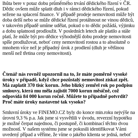
lhůta bere v potaz dobu průměrného trvání dědického řízení v ČR.
Dědic ovšem může splatit dluh i v rámci dědického řízení, pokud
sežene na splacení finance. V případě prodeje nemovitosti může být
doba delší nebo se může dědické řízení protáhnout ne vinou dědiců,
v takovém případě umíme udělat, pokud o to dědic požádá, výjimku
a dobu splatnosti prodloužit. V posledních letech ale platilo a stále
platí, že může být pro dědice výhodnější dobu prodeje nemovitosti
spíše prodlužovat, neboť ceny nemovitostí rostou a to absolutně o
mnohem více než je případný úrok z prodlení (dluh je většinou
menší než třetina ceny nemovitosti).
Čtenář nás rovněž upozornil na to, že máte poměrně vysoké
úroky v případě, když chce pozůstalý nemovitost získat zpět.
Má zaplatit
370 tisíc korun. Jeho blízký zemřel rok po podpisu
smlouvy, která mu měla zajistit 7000 korun měsíčně, což
odpovídá 84 000 korun ročně. Můžete to případně potvrdit?
Proč máte úroky nastavené tak vysoko?
Smluvní úroky ve FINEMO.CZ byly do konce min.roku nejvýše na
úrovni 9,3 % p.a. Jak jsme si vysvětlili v úvodu, reverzní hypotéku
je možné čerpat najednou, či postupně, či kombinací těchto dvou
možností. V našem systému jsme se pokusili identifikovat Vámi
uvedený případ a věříme, že víme o jakého klienta se jedná, neboť