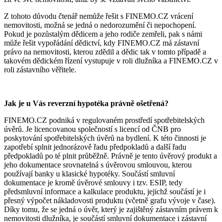
Z tohoto důvodu čtenář nemůže řešit s FINEMO.CZ vrácení
nemovitosti, možná se jedná o nedorozumění či nepochopení.
Pokud je pozůstalým dědicem a jeho rodiče zemřeli, pak s námi
může řešit vypořádání dědictví, kdy FINEMO.CZ má zástavní
právo na nemovitosti, kterou zdědil a dědic tak v tomto případě a
takovém dědickém řízení vystupuje v roli dlužníka a FINEMO.CZ v
roli zástavního věřitele.
Jak je u Vás reve
rzní hypotéka právně ošetřená?
FINEMO.CZ podniká v regulovaném prostředí spotřebitelských
úvěrů. Je licencovanou společností s licencí od ČNB pro
poskytování spotřebitelských úvěrů na bydlení. K této činnosti je
zapotřebí splnit jednorázově řadu předpokladů a další řadu
předpokladů po té plnit průběžně. Právně je tento úvěrový produkt a
jeho dokumentace srovnatelná s úvěrovou smlouvou, kterou
používají banky u klasické hypotéky. Součástí smluvní
dokumentace je kromě úvěrové smlouvy i tzv. ESIP, tedy
předsmluvní informace a kalkulace produktu, jejichž součástí je i
přesný výpočet nákladovosti produktu (včetně grafu vývoje v čase).
Díky tomu, že se jedná o úvěr, který je zajištěný zástavním právem k
nemovitosti dlužníka, je součástí smluvní dokumentace i zástavní