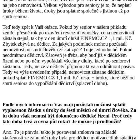
na jeho nemovitosti. Velkou výhodou pro seniory je to, že neplatí
úroky během života, úroky jsou splatné společně s jistinou až po
smrti seniora.
Teď tedy zpět k Vaší otázce. Pokud by senior v našem příkladu
zemřel přesně rok po uzavření reverzní hypotéky, cena nemovitosti
zůstala stejná, tak by v den úmrtí dlužil FINEMO.CZ 1,1 mil. Kč.
Zbytek zbývá na dědice. Za jakých podmínek mohou pozůstalí
nemovitost po smrti člověka získat zpět? To je jednoduché. Pokud
neodmítnou dědictví. Zároveň je třeba, aby buď již v dědickém
řízení nebo po něm vypořádali všechny dluhy, které po seniorovi
zůstanou. Tedy, nelze v dědictví přijmou aktiva a odmítnout pasiva.
Tedy ve výše uvedeném případě, nemovitost zůstane dědicům,
pokud splatí FINEMO.CZ 1,1 mil. Kč, resp. + úroky, které běží od
smrti seniora do vypořádání dědictví (splacení dluhu).
Podle mých informací u Vás mají pozůstalí možnost splatit
vyplacenou částku s úroky do šesti měsíců od úmrtí člověka. Za
tu dobu však nemusí být dokončeno dědické řízení. Proč tedy
tato doba trvá zrovna půl roku? Je možné ji prodloužit?
Ano. To je pravda, takto je postavená smlouva na základě
zkušeností ze zahraničí (aby byla pro dědice motivace dluh splatit) a