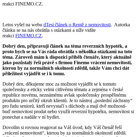
reakci FINEMO.CZ.
Letos vyšel na webu
dTest článek o Rentě z nemovitosti
. Autorka
článku se na nás obrátila s otázkami a níže vidíte
reakci
FINEMO.CZ
.
Dobrý den,
připravuji článek na téma reverzních hypoték, a
proto bych se na Vás ráda obrátila s n
ěkolika otázkami na toto
téma. Zároveň mám k dispozici příběh čtenáře, který aktuálně
jako pozůstalý řeší právě s firmou Finemo vrácení nemovitosti,
kterou by za normálních
okolností zdědil, takže Vám chci dát
příležitost vyjádřit se i k tomu.
Dobrý den, děkujeme moc za možnost vyjádřit se k tomuto
společensky a eticky velmi citlivému tématu a zejména v české
republice novému, neznámému avšak společensky prospěšnému
produktu pro určitý okruh klientů. Je to nástroj „poslední záchrany“
pro řadu seniorů, kteří nevystačí s důchody a mají dvě možnosti-
buď nemovitost prodat nebo využít reverzní hypotéku, nemovitost si
ponechat a nadále v ní bydlet.
Dovolím si rovnou reagovat na Váš úvod, kdy Váš čtenář řeší
„vrácení nemovitosti“, kterou by za normálních okolností zdědil.