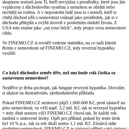
skupinou seniorů jsou Ti, kteří nevyjdou s prostředky, které jsou jim
vypláceny z důchodového systému a nemohou se obrátit nebo
nechtějí na rodinu. A v neposlední řadě jsou to i senioři, kteří si
chtějí důchod užít a nemovitost vnímají jako prostředek, jak si v
důchodu přilepšit a zvýšit úroveň v posledním období života. Z
USA toto známe jako „eat your brick“, tedy projez svou nemovitost/
cihlu.
Ve FINEMO.CZ si rovněž vedeme statistiku, na co naši klienti
Rentu z nemovitosti od FINEMO.CZ, tedy reverzní hypotéku
využili:
Co když důchodce zemře dřív, než mu bude celá částka za
zastavenou nemovitost?
Nejdříve je třeba pochopit, jak funguje reverzní hypotéka. Dovolím
si ukázat na ilustrativním, zjednodušeném příkladu.
Pokud FINEMO.CZ seniorovi půjčí 1.000.000 Kč, proti zástavě na
jeho nemovitosti, ve výši např. 3,2 mil. Kč, tak se reverzní hypotéka
= tedy dluh seniora vůči FINEMO.CZ chová tak, že každý rok
narůstá o smluvené úroky. Opět pro příklad, pokud by tento úrok
byl 10 % p.a., tak za rok dluží senior 1,1 mil. Kč. Zůstává stále
majitelem nemovitosti, FINEMO.CZ je zástavní věřitel a má zástavu