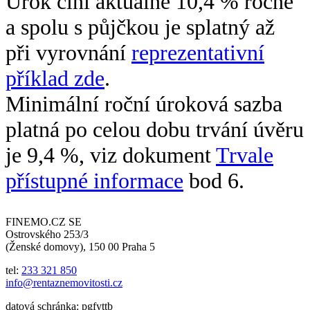
Úrok činí aktuálně 10,4 % ročně
a spolu s půjčkou je splatný až
při vyrovnání
reprezentativní
příklad zde
.
Minimální roční úroková sazba
platná po celou dobu trvání úvěru
je 9,4 %, viz dokument
Trvale
přístupné informace
bod 6.
FINEMO.CZ SE
Ostrovského 253/3
(Ženské domovy), 150 00 Praha 5
tel:
233 321 850
info@rentaznemovitosti.cz
datová schránka: pgfyttb