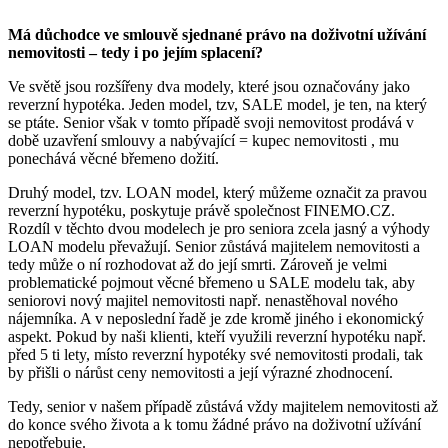
Má důchodce ve smlouvě sjednané právo na doživotní užívání
nemovitosti – tedy i po jejím splacení?
Ve světě jsou rozšířeny dva modely, které jsou označovány jako
reverzní hypotéka. Jeden model, tzv, SALE model, je ten, na který
se ptáte. Senior však v tomto případě svoji nemovitost prodává v
době uzavření smlouvy a nabývající = kupec nemovitosti , mu
ponechává věcné břemeno dožití.
Druhý model, tzv. LOAN model, který můžeme označit za pravou
reverzní hypotéku, poskytuje právě společnost FINEMO.CZ.
Rozdíl v těchto dvou modelech je pro seniora zcela jasný a výhody
LOAN modelu převažují. Senior zůstává majitelem nemovitosti a
tedy může o ní rozhodovat až do její smrti. Zároveň je velmi
problematické pojmout věcné břemeno u SALE modelu tak, aby
seniorovi nový majitel nemovitosti např. nenastěhoval nového
nájemníka. A v neposlední řadě je zde kromě jiného i ekonomický
aspekt. Pokud by naši klienti, kteří využili reverzní hypotéku např.
před 5 ti lety, místo reverzní hypotéky své nemovitosti prodali, tak
by přišli o nárůst ceny nemovitosti a její výrazné zhodnocení.
Tedy, senior v našem případě zůstává vždy majitelem nemovitosti až
do konce svého života a k tomu žádné právo na doživotní užívání
nepotřebuje.