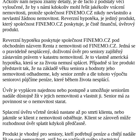
Ačkoliv nám nejsou známy detaily, je de facto z podstaty věci
vyloučené, že by s námi kdokoliv mohl řešit jakékoliv vrácení
nemovitosti, protože společnost FINEMO.CZ nikdy nevlastnilo a
nevlastní žádnou nemovitost. Reverzní hypotéka, je jediný produkt,
který společnost FINEMO.CZ poskytuje, je čistě finanční, úvěrový
produkt.
Reverzní hypotéku poskytuje společnost FINEMO.CZ pod
obchodním názvem Renta z nemovitosti od FINEMO.CZ. Jedná se
o pravidelně nesplácený, doživotní úvěr pro seniory zajištěný
zástavním právem v katastru nemovitostí. Je to vlastně americká
hypotéka, která se za života nemusí splácet. Případně si lze produkt
představit tak, že na základě věku seniora a hodnoty jeho
nemovitosti odhadneme, kdy senior zemře a dle tohoto výpočtu
seniorovi půjčíme peníze, které během života nesplácí.
Úvěr je vyplácen najednou nebo postupně a umožňuje seniorům
nadále důstojně žít v jejich nemovitosti a vlastnit ji. Senior má za
povinnost se o nemovitost starat.
Splacení úvěru včetně úroků nastane až po smrti klienta, nebo
jakmile se klient z nemovitosti odstěhuje. Klient se zároveň může
rozhodnout úvěr splatit kdykoli předčasně.
Produkt je vhodný pro seniory, kteří potřebují peníze a chtějí nadále
žít ve své nemovitosti, aniž by se vzdávali svého vlastnictví.