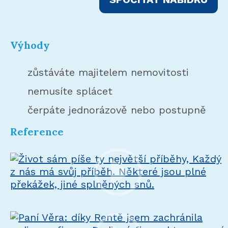
toto
pole
prázdné.
Výhody
zůstáváte majitelem nemovitosti
nemusíte splácet
čerpáte jednorázově nebo postupně
Reference