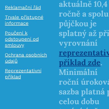
aktuálně 10,4
Reklamační řád
ročně a spolu
Trvale přístupné
půjčkou je
informace
splatný až př
Poučení k
odstoupení od
vyrovnání
smlouvy
reprezentati
Ochrana osobních
příklad zde
.
údajů
Minimální
Reprezentativní
příklad
roční úrokov
sazba platná 
celou dobu