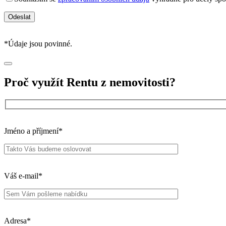
Váš e-mail*
Adresa*
Váš věk*
U manželů věk mladšího z nich
Orientační cena nemovitosti*
Váš telefon