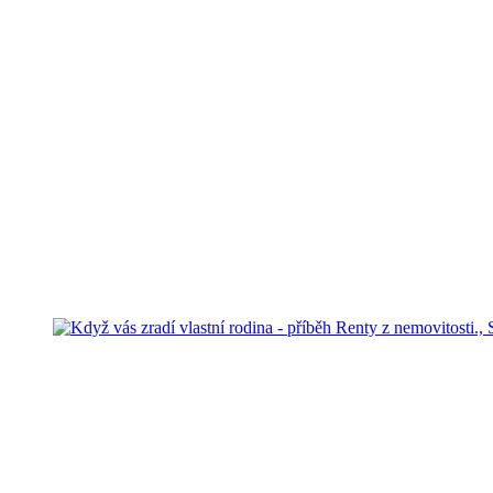
Telefon
233 321 850
E-mail
info@rentaznemovitosti.cz
O Rentě z nemovitosti
O Rentě z nemovitosti
Jak funguje Renta
Kolik můžete získat
Často kladené otázky
Renta v médiích