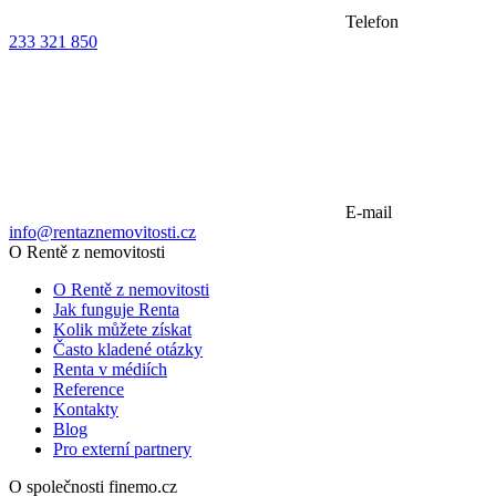
Reference
Kontakty
Blog
Pro externí partnery
O společnosti finemo.cz
O nás
Příběh
Zakladatelé
Nezisková činnost
Pro média
Informace pro dědice
Předčasné splacení úvěru
Dokumenty
Reklamační řád
Trvale přístupné informace
Poučení k odstoupení od smlouvy
Ochrana osobních údajů
Reprezentativní příklad
Sledujte nás