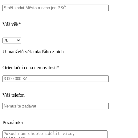
Poznámka
Souhlasím se
zpracováním osobních údajů
výhradně pro účely s
Ponechte
toto
pole
prázdné.
zůstáváte majitelem nemovitosti
nemusíte splácet
čerpáte jednorázově nebo postupně