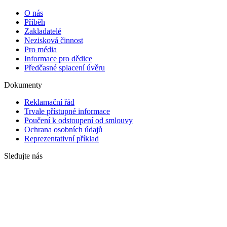
Úrok činí aktuálně 10,4 % ročně a
zde
.
Minimální roční úroková sazba pl
přístupné informace
bod 6.
FINEMO.CZ SE
Ostrovského 253/3
(Ženské domovy), 150 00 Praha 5
tel:
233 321 850
info@rentaznemovitosti.cz