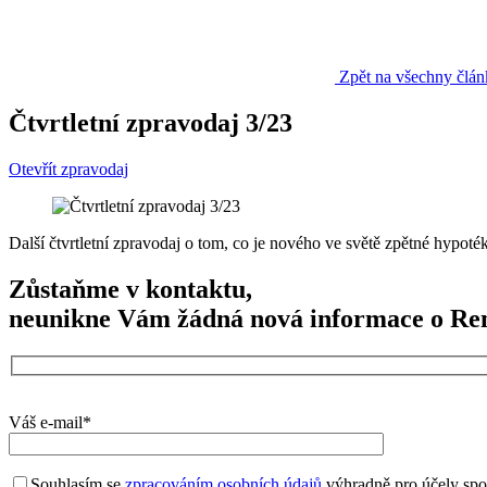
Zpět na všechny člán
Čtvrtletní zpravodaj 3/23
Otevřít zpravodaj
Další čtvrtletní zpravodaj o tom, co je nového ve světě zpětné hypoté
Proč využít Rentu z nemovitosti?
Jméno a příjmení*